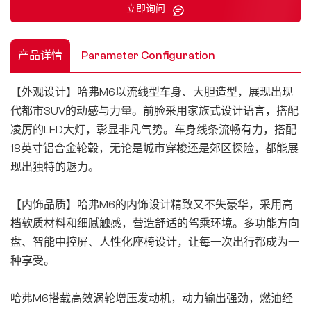
立即询问
产品详情
Parameter Configuration
【外观设计】哈弗M6以流线型车身、大胆造型，展现出现
代都市SUV的动感与力量。前脸采用家族式设计语言，搭配
凌厉的LED大灯，彰显非凡气势。车身线条流畅有力，搭配
18英寸铝合金轮毂，无论是城市穿梭还是郊区探险，都能展
现出独特的魅力。
【内饰品质】哈弗M6的内饰设计精致又不失豪华，采用高
档软质材料和细腻触感，营造舒适的驾乘环境。多功能方向
盘、智能中控屏、人性化座椅设计，让每一次出行都成为一
种享受。
哈弗M6搭载高效涡轮增压发动机，动力输出强劲，燃油经