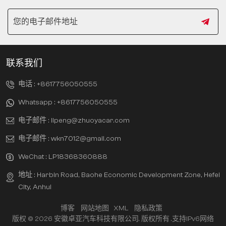
联系我们
电话 :
+8617756050555
Whatsapp :
+8617756050555
电子邮件 :
lipeng@zhuoyacar.com
电子邮件 :
wkn7012@gmail.com
WeChat :
LP18368360888
地址 : Harbin Road, Baohe Economic Development Zone, Hefei
City, Anhui
博客
网站地图
XML
隐私政策
版权 © 2026 安徽卓亚汽车科技有限公司. 版权所有 .
支持IPv6网络