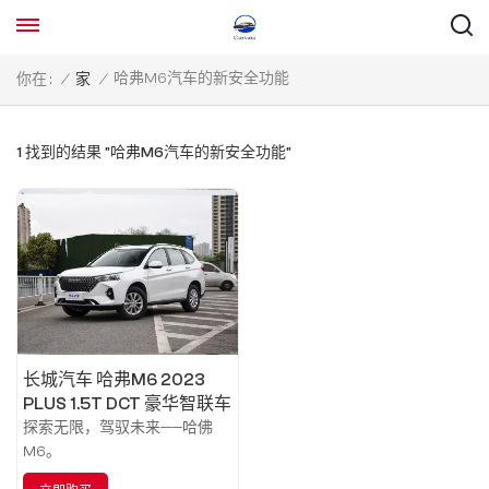
哈弗M6汽车的新安全功能
你在 :
/
家
/
1 找到的结果 "哈弗M6汽车的新安全功能"
长城汽车 哈弗M6 2023
PLUS 1.5T DCT 豪华智联车
型
探索无限，驾驭未来——哈佛
M6。