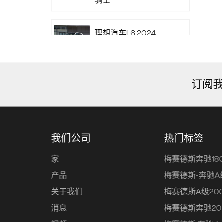
理想汽车L6 2024
Max
理想汽车L6 2024 Pro
订阅
小米SU7 2024款 700
公里后驱长续航智能
我们公司
热门标签
驾驶版
家
梅赛德斯奔驰18
产品
梅赛德斯-奔驰A
小米SU7 2024
关于我们
梅赛德斯A级20
830km后驱超长寿命
高级智能驾驶Pro版
消息
梅赛德斯奔驰20