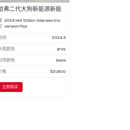
哈弗二代大狗新能源新能
源2024款Hi4 102公里潮
模
2024 Hi4 102km tidal electric
汐电动版Plus
型
version Plus
时间
2024.3
外观颜色
gray
内饰颜色
black
价格
$21,800
立即购买