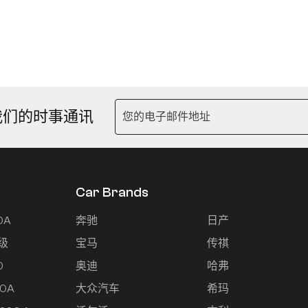
我们的时事通讯
Car Brands
0A
奔驰
日产
级
宝马
传祺
0
奥迪
哈弗
0A
大众汽车
希玛