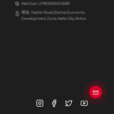
WeChat :
LP18368360888
地址 : Harbin Road, Baohe Economic
Development Zone, Hefei City, Anhui