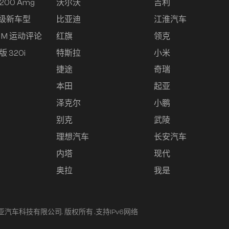
200 Amg
沃尔沃
吉利
A级新车型
比亚迪
江淮汽车
i M 运动评论
红旗
领克
版 320i
特斯拉
小米
捷途
奇瑞
本田
起亚
泽克尔
小鹏
别克
武陵
理想汽车
长安汽车
内塔
现代
奥拉
我是
卓亚汽车科技有限公司. 版权所有 .
支持IPv6网络