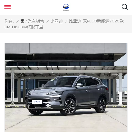
/
比亚迪-宋PLUS新能源2025款
你在 :
/
家
汽车销售
/
比亚迪
/
DM-I 160KM旗舰车型