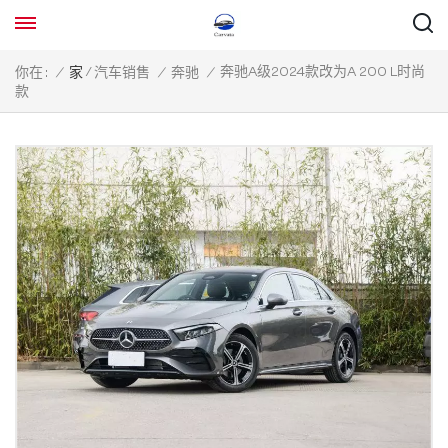
/
奔驰A级2024款改为A 200 L时尚
你在 :
/
家
汽车销售
/
奔驰
/
款