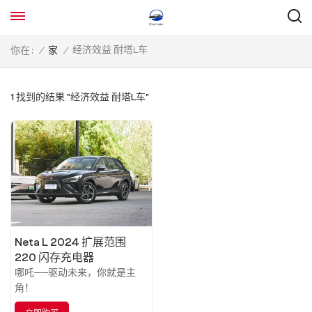
经济效益 耐塔L车
你在 :
/
家
/
1 找到的结果 "经济效益 耐塔L车"
Neta L 2024 扩展范围
220 闪存充电器
哪吒——驱动未来，你就是主
角！